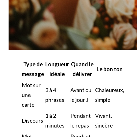
Type de
Longueur
Quand le
Le bon ton
message
idéale
délivrer
Mot sur
3 à 4
Avant ou
Chaleureux,
une
phrases
le jour J
simple
carte
1 à 2
Pendant
Vivant,
Discours
minutes
le repas
sincère
Mot
Pendant