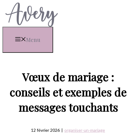
Aller
au
contenu
Menu
Vœux de mariage :
conseils et exemples de
messages touchants
12 février 2026
|
organiser-un-mariage