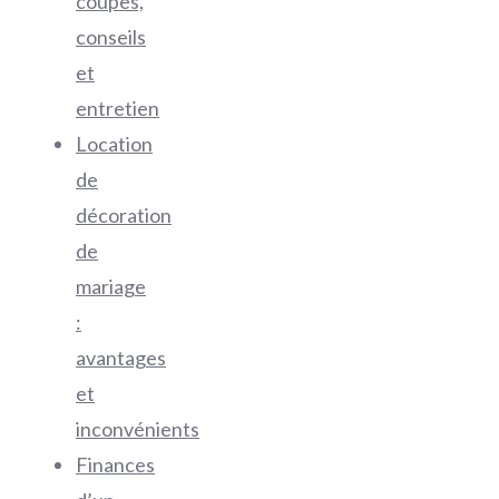
coupes,
conseils
et
entretien
Location
de
décoration
de
mariage
:
avantages
et
inconvénients
Finances