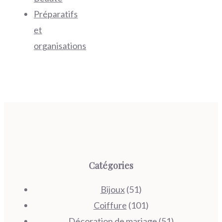
Préparatifs
et
organisations
Catégories
Bijoux
(51)
Coiffure
(101)
Décoration de mariage
(51)