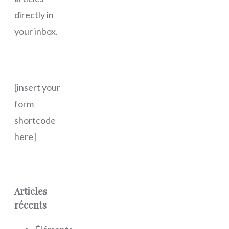
directly in
your inbox.
[insert your
form
shortcode
here]
Articles
récents