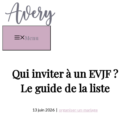
Aller
au
contenu
Menu
Qui inviter à un EVJF ?
Le guide de la liste
13 juin 2026
|
organiser-un-mariage