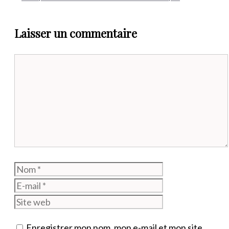
Laisser un commentaire
Commentaire
Nom
E-
mail
Site
web
Enregistrer mon nom, mon e-mail et mon site