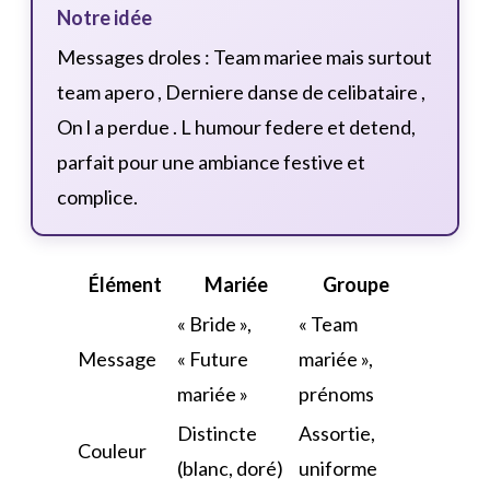
Notre idée
Messages droles : Team mariee mais surtout
team apero , Derniere danse de celibataire ,
On l a perdue . L humour federe et detend,
parfait pour une ambiance festive et
complice.
Élément
Mariée
Groupe
« Bride »,
« Team
Message
« Future
mariée »,
mariée »
prénoms
Distincte
Assortie,
Couleur
(blanc, doré)
uniforme