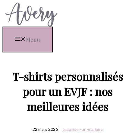
Aller
au
contenu
Menu
T-shirts personnalisés
pour un EVJF : nos
meilleures idées
22 mars 2026
|
organiser-un-mariage