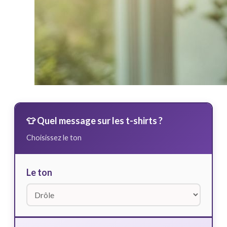
👕 Quel message sur les t-shirts ?
Choisissez le ton
Le ton