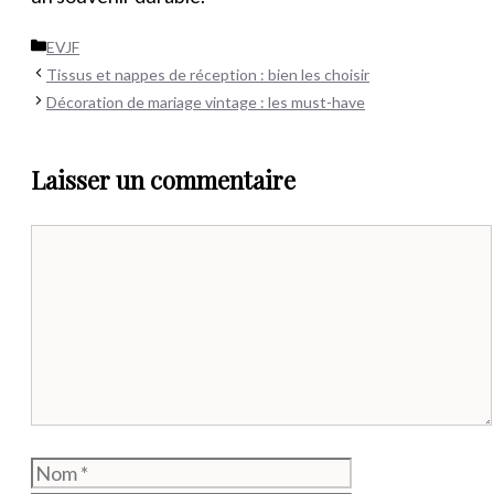
Catégories
EVJF
Tissus et nappes de réception : bien les choisir
Décoration de mariage vintage : les must-have
Laisser un commentaire
Commentaire
Nom
E-