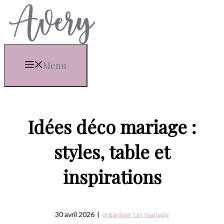
Aller
au
contenu
Menu
Idées déco mariage :
styles, table et
inspirations
30 avril 2026
|
organiser-un-mariage