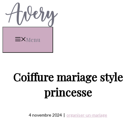
Aller
au
contenu
Menu
Coiffure mariage style
princesse
4 novembre 2024
|
organiser-un-mariage