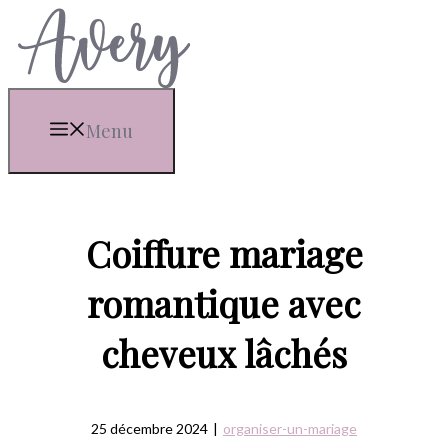
Aller
au
contenu
Menu
Coiffure mariage
romantique avec
cheveux lâchés
25 décembre 2024
|
organiser-un-mariage