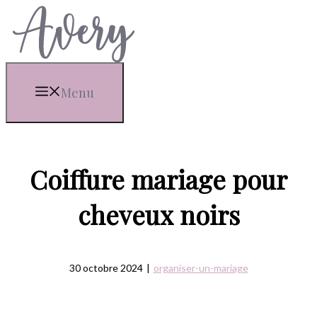
Aller
au
contenu
Menu
Coiffure mariage pour
cheveux noirs
30 octobre 2024
|
organiser-un-mariage