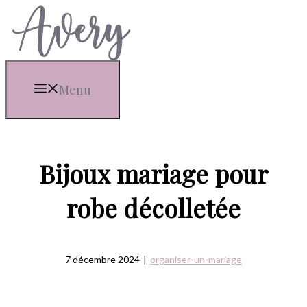
Aller
au
contenu
Menu
Bijoux mariage pour
robe décolletée
7 décembre 2024
|
organiser-un-mariage